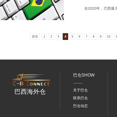
在2020年，巴西最大
首页
1
2
3
4
5
6
7
8
9
10
巴仓SHOW
关于巴仓
巴西海外仓
联系巴仓
巴仓动态