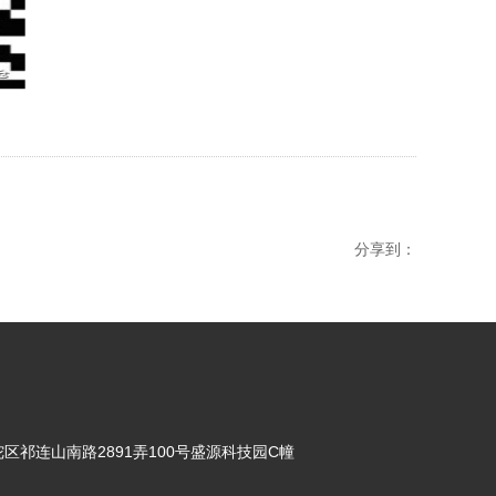
分享到：
区祁连山南路2891弄100号盛源科技园C幢