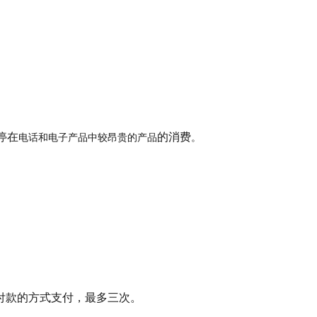
停在
的消费
电话和电子产品中较昂贵的产品
。
付款的方式支付，最多三次。