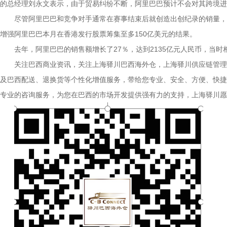
的总经理刘永文表示，由于贸易纠纷不断，阿里巴巴预计不会对其跨境进
尽管阿里巴巴和竞争对手通常在赛事结束后就创造出创纪录的销量，但
增强阿里巴巴本月在香港发行股票筹集至多150亿美元的结果。
去年，阿里巴巴的销售额增长了27％，达到2135亿元人民币，当
关注巴西商业资讯，关注上海驿川巴西海外仓，上海驿川供应链管理
及巴西配送、退换货等个性化增值服务，带给您专业、安全、方便、快捷
专业的咨询服务，为您在巴西的市场开发提供强有力的支持，上海驿川愿